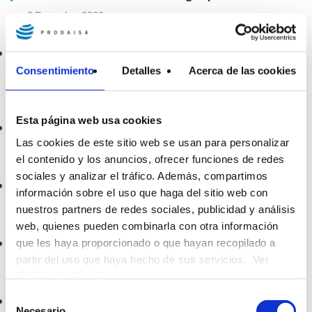
2 Desembre 2022
Publicació del llibre: “La cultura de l’aigua a la Vall
d’en Bas”
Consentimiento
Detalles
Acerca de las cookies
3 Novembre 2022
Esta página web usa cookies
Sistema d'Alerta Primerenca d'Inundació
Las cookies de este sitio web se usan para personalizar
24 Octubre 2022
el contenido y los anuncios, ofrecer funciones de redes
sociales y analizar el tráfico. Además, compartimos
Obra pública a Fornells de la Selva
información sobre el uso que haga del sitio web con
28 Setembre 2022
nuestros partners de redes sociales, publicidad y análisis
web, quienes pueden combinarla con otra información
Alerta hidrològica
que les haya proporcionado o que hayan recopilado a
partir del uso que haya hecho de sus servicios. Ver
31 Agost 2022
Política de Cookies
.
Selección
Convenis amb la UdG i el Narcís Xifra
Necesario