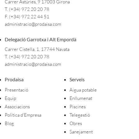
Carrer Astúries, 9 17003 Girona
T. (+34) 972 20 20 78
F. (+34) 972 22 44 51
administracio@prodaisa.com
Delegació Garrotxa i Alt Empordà
Carrer Cistella, 1, 17744 Navata
T. (+34) 972 20 20 78
administracio@prodaisa.com
Prodaisa
Serveis
Presentació
Aigua potable
Equip
Enllumenat
Associacions
Piscines
Política d'Empresa
Telegestió
Blog
Obres
Sanejament