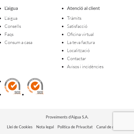
L’aigua
Atenció al client
L’aigua
Tràmits
Consells
Satisfacció
Faqs
Oficina virtual
Consum a casa
La teva factura
Localització
Contactar
Avisos i incidències
Proveïments d’Aigua S.A.
Llei de Cookies
Nota legal
Política de Privacitat
Canal de denúncia