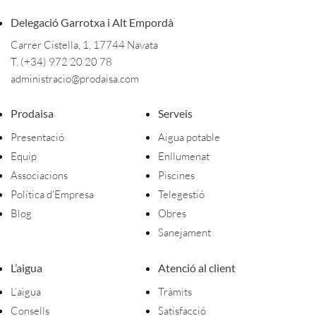
Delegació Garrotxa i Alt Empordà
Carrer Cistella, 1, 17744 Navata
T. (+34) 972 20 20 78
administracio@prodaisa.com
Prodaisa
Serveis
Presentació
Aigua potable
Equip
Enllumenat
Associacions
Piscines
Política d'Empresa
Telegestió
Blog
Obres
Sanejament
L’aigua
Atenció al client
L’aigua
Tràmits
Consells
Satisfacció