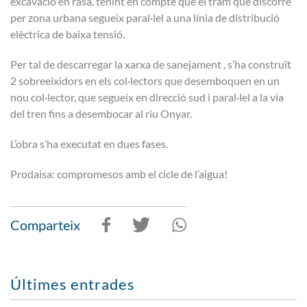
excavació en rasa, tenint en compte que el tram que discorre
per zona urbana segueix paral·lel a una línia de distribució
elèctrica de baixa tensió.
Per tal de descarregar la xarxa de sanejament , s’ha construït
2 sobreeixidors en els col·lectors que desemboquen en un
nou col·lector, que segueix en direcció sud i paral·lel a la via
del tren fins a desembocar al riu Onyar.
L’obra s’ha executat en dues fases.
Prodaisa: compromesos amb el cicle de l’aigua!
Comparteix
Últimes entrades