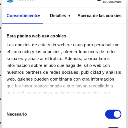
SMAGUA
31 Març 2023
Consentimiento
Detalles
Acerca de las cookies
Dia Mundial de l'Aigua
Esta página web usa cookies
22 Març 2023
Las cookies de este sitio web se usan para personalizar
Excepcionalitat per sequera
el contenido y los anuncios, ofrecer funciones de redes
sociales y analizar el tráfico. Además, compartimos
7 Març 2023
información sobre el uso que haga del sitio web con
nuestros partners de redes sociales, publicidad y análisis
Reial decret de l'aigua
web, quienes pueden combinarla con otra información
2 Febrer 2023
que les haya proporcionado o que hayan recopilado a
partir del uso que haya hecho de sus servicios. Ver
Neteja embornals
Política de Cookies
.
11 Gener 2023
Selección
Necesario
de
Pla director d’abastament d’aigua potable
consentimiento