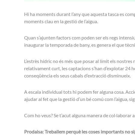
Hi ha moments durant l’any que aquesta tasca es complica
moments clau en la gestió de l’aigua.
Quan s’ajunten factors com poden ser els regs intensius
inaugurar la temporada de bany, es genera el que tè
L’estrès hídric no és més que posar al límit els nost
relativament curt, les captacions s’han d’explotar 24 h
conseqüència els seus cabals d’extracció disminueix.
A escala individual tots hi podem fer alguna cosa. Acci
ajudar al fet que la gestió d’un bé comú com l’aigua, sig
Com ho veus? Se t’acut alguna manera de col·laborar a l
Prodaisa: Treballem perquè les coses importants no si