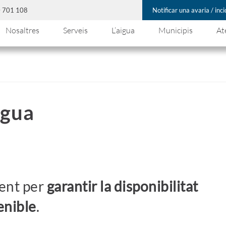
00 701 108
Notificar una avaria / inc
Nosaltres
Serveis
L’aigua
Municipis
At
igua
ment per
garantir la disponibilitat
tenible
.