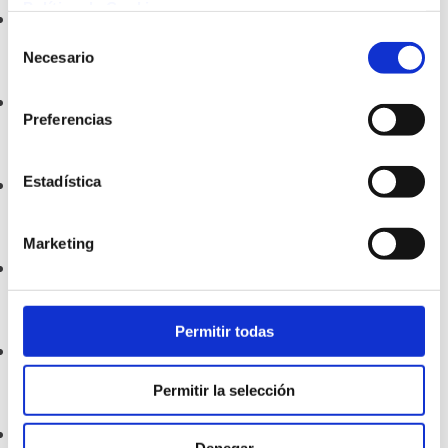
Política de Cookies
.
Alerta hidrològica
Selección
31 Agost 2022
Necesario
de
consentimiento
Convenis amb la UdG i el Narcís Xifra
Preferencias
30 Agost 2022
Estadística
Assessorament dels sistemes de depuració
21 Juliol 2022
Marketing
Ús sostenible de l’aigua
30 Juny 2022
Permitir todas
Jornada de formació
7 Juny 2022
Permitir la selección
Jornada de formació