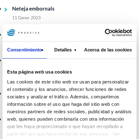
Neteja embornals
11 Gener 2023
Pla director d’abastament d’aigua potable
2 Desembre 2022
Consentimiento
Detalles
Acerca de las cookies
Publicació del llibre: “La cultura de l’aigua a la Vall
d’en Bas”
Esta página web usa cookies
3 Novembre 2022
Las cookies de este sitio web se usan para personalizar
el contenido y los anuncios, ofrecer funciones de redes
Sistema d'Alerta Primerenca d'Inundació
sociales y analizar el tráfico. Además, compartimos
24 Octubre 2022
información sobre el uso que haga del sitio web con
nuestros partners de redes sociales, publicidad y análisis
Obra pública a Fornells de la Selva
web, quienes pueden combinarla con otra información
que les haya proporcionado o que hayan recopilado a
28 Setembre 2022
partir del uso que haya hecho de sus servicios. Ver