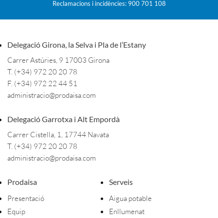
Reclamacions i incidències: 900 701 108
Delegació Girona, la Selva i Pla de l’Estany
Carrer Astúries, 9 17003 Girona
T. (+34) 972 20 20 78
F. (+34) 972 22 44 51
administracio@prodaisa.com
Delegació Garrotxa i Alt Empordà
Carrer Cistella, 1, 17744 Navata
T. (+34) 972 20 20 78
administracio@prodaisa.com
Prodaisa
Serveis
Presentació
Aigua potable
Equip
Enllumenat