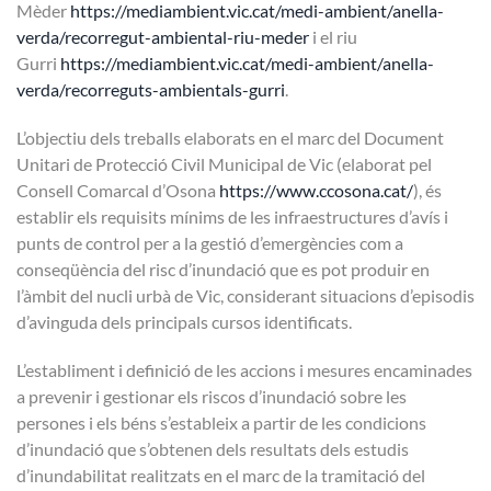
Mèder
https://mediambient.vic.cat/medi-ambient/anella-
verda/recorregut-ambiental-riu-meder
i el riu
Gurri
https://mediambient.vic.cat/medi-ambient/anella-
verda/recorreguts-ambientals-gurri
.
L’objectiu dels treballs elaborats en el marc del Document
Unitari de Protecció Civil Municipal de Vic (elaborat pel
Consell Comarcal d’Osona
https://www.ccosona.cat/
), és
establir els requisits mínims de les infraestructures d’avís i
punts de control per a la gestió d’emergències com a
conseqüència del risc d’inundació que es pot produir en
l’àmbit del nucli urbà de Vic, considerant situacions d’episodis
d’avinguda dels principals cursos identificats.
L’establiment i definició de les accions i mesures encaminades
a prevenir i gestionar els riscos d’inundació sobre les
persones i els béns s’estableix a partir de les condicions
d’inundació que s’obtenen dels resultats dels estudis
d’inundabilitat realitzats en el marc de la tramitació del