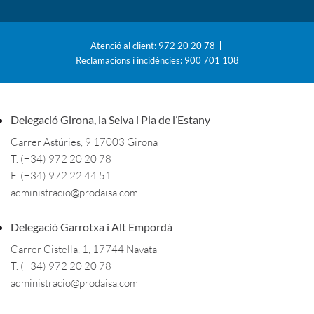
Atenció al client: 972 20 20 78
Reclamacions i incidències: 900 701 108
Delegació Girona, la Selva i Pla de l’Estany
Carrer Astúries, 9 17003 Girona
T. (+34) 972 20 20 78
F. (+34) 972 22 44 51
administracio@prodaisa.com
Delegació Garrotxa i Alt Empordà
Carrer Cistella, 1, 17744 Navata
T. (+34) 972 20 20 78
administracio@prodaisa.com