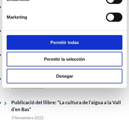
Excepcionalitat per sequera
7 Març 2023
Marketing
Reial decret de l'aigua
2 Febrer 2023
Permitir todas
Neteja embornals
Permitir la selección
11 Gener 2023
Denegar
Pla director d’abastament d’aigua potable
2 Desembre 2022
Publicació del llibre: “La cultura de l’aigua a la Vall
d’en Bas”
3 Novembre 2022