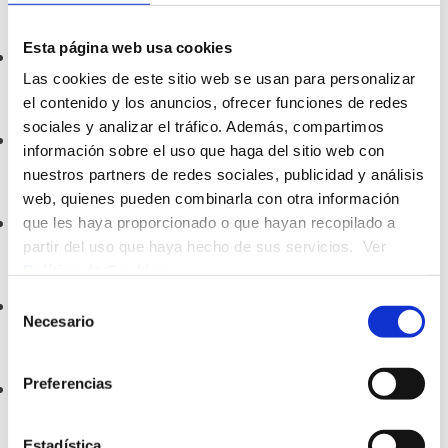
6 Juliol 2023
Esta página web usa cookies
Auditoria externa
Las cookies de este sitio web se usan para personalizar
5 Maig 2023
el contenido y los anuncios, ofrecer funciones de redes
sociales y analizar el tráfico. Además, compartimos
Estat dels recursos hídrics
información sobre el uso que haga del sitio web con
2 Maig 2023
nuestros partners de redes sociales, publicidad y análisis
web, quienes pueden combinarla con otra información
AIR STRIPPING
que les haya proporcionado o que hayan recopilado a
partir del uso que haya hecho de sus servicios. Ver
14 Abril 2023
Política de Cookies
.
Selección
SMAGUA
Necesario
de
31 Març 2023
consentimiento
Preferencias
Dia Mundial de l'Aigua
22 Març 2023
Estadística