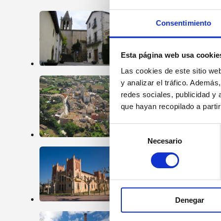
Consentimiento
Aiguaviva
Esta página web usa cookie
Las cookies de este sitio we
y analizar el tráfico. Ademá
redes sociales, publicidad y
Bordils
que hayan recopilado a parti
Selección
Necesario
de
consentimiento
Caldes de
Malavella
Denegar