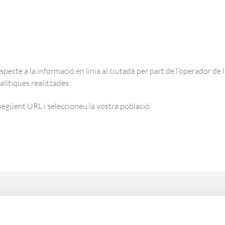
pecte a la informació en línia al ciutadà per part de l’operador de l
nalítiques realitzades.
següent URL i seleccioneu la vostra població.
Altres poblacions