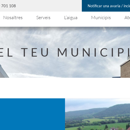
00 701 108
Notificar una avaria / inc
Nosaltres
Serveis
L’aigua
Municipis
At
EL TEU MUNICIP