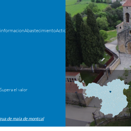
/informacionAbastecimientoActionEntrada.do
pera el valor
gua de maia de montcal