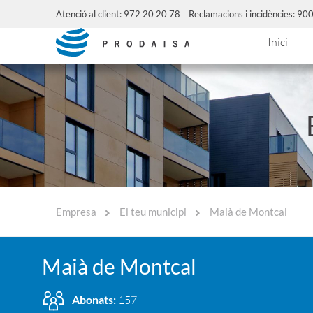
Atenció al client: 972 20 20 78
Reclamacions i incidències: 9
Inici
Empresa
El teu municipi
Maià de Montcal
Maià de Montcal
Abonats:
157