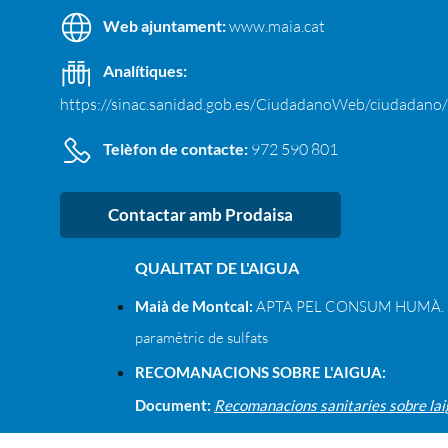
Web ajuntament:
www.maia.cat
Analítiques:
https://sinac.sanidad.gob.es/CiudadanoWeb/ciudadano
Telèfon de contacte:
972 590 801
Contactar amb Prodaisa
QUALITAT DE L'AIGUA
Maià de Montcal:
APTA PEL CONSUM HUMÀ. Su
paramètric de sulfats
RECOMANACIONS SOBRE L'AIGUA:
Document:
Recomanacions sanitaries sobre lai