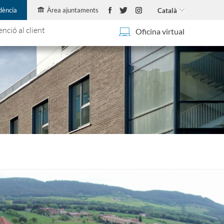
idència
Àrea ajuntaments
Català
enció al client
Oficina virtual
I