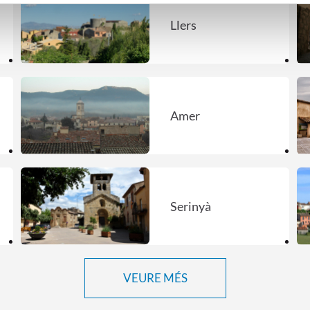
Llers
Amer
Serinyà
VEURE MÉS