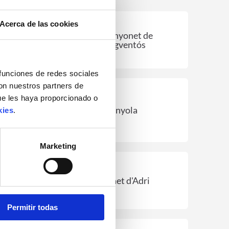
Acerca de las cookies
Avinyonet de
Puigventós
 funciones de redes sociales
con nuestros partners de
ue les haya proporcionado o
Brunyola
kies
.
Marketing
Canet d'Adri
Permitir todas