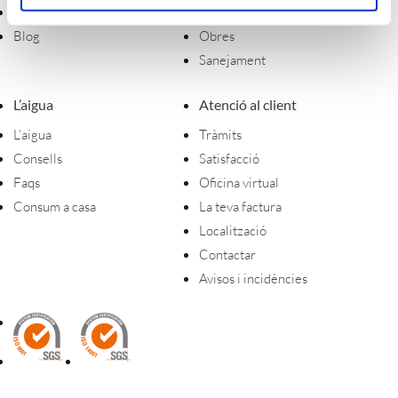
Política d'Empresa
Telegestió
Blog
Obres
Sanejament
L’aigua
Atenció al client
L’aigua
Tràmits
Consells
Satisfacció
Faqs
Oficina virtual
Consum a casa
La teva factura
Localització
Contactar
Avisos i incidències