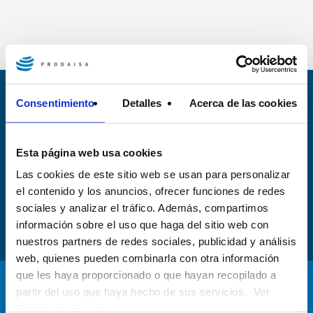
Segueix-nos a les nostres xarxes
Consentimiento
Detalles
Acerca de las cookies
socials
Esta página web usa cookies
Tot el que necessitis saber a través dels nostres canals de
X,
Las cookies de este sitio web se usan para personalizar
Facebook, Youtube, Linkedin i Instagram. Segueix-nos!
el contenido y los anuncios, ofrecer funciones de redes
sociales y analizar el tráfico. Además, compartimos
información sobre el uso que haga del sitio web con
nuestros partners de redes sociales, publicidad y análisis
web, quienes pueden combinarla con otra información
que les haya proporcionado o que hayan recopilado a
Atenció al client: 972 20 20 78
partir del uso que haya hecho de sus servicios. Ver
Reclamacions i incidències: 900 701 108
Política de Cookies
.