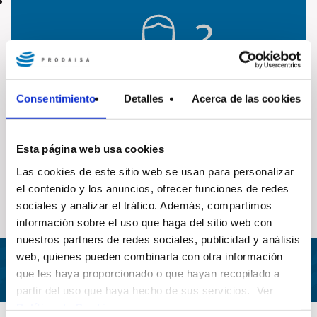
Consentimiento
Detalles
Acerca de las cookies
RESOL FÀCILMENT TOTS ELS DUBTES
Esta página web usa cookies
Preguntes freqüents
Las cookies de este sitio web se usan para personalizar
el contenido y los anuncios, ofrecer funciones de redes
sociales y analizar el tráfico. Además, compartimos
información sobre el uso que haga del sitio web con
nuestros partners de redes sociales, publicidad y análisis
web, quienes pueden combinarla con otra información
Dona’t d’alta trucant al
972 20 20 78
que les haya proporcionado o que hayan recopilado a
partir del uso que haya hecho de sus servicios. Ver
Política de Cookies
.