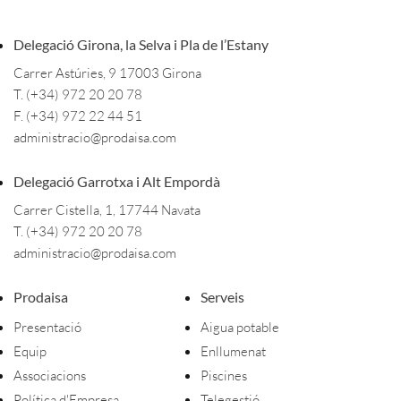
Delegació Girona, la Selva i Pla de l’Estany
Carrer Astúries, 9 17003 Girona
T. (+34) 972 20 20 78
F. (+34) 972 22 44 51
administracio@prodaisa.com
Delegació Garrotxa i Alt Empordà
Carrer Cistella, 1, 17744 Navata
T. (+34) 972 20 20 78
administracio@prodaisa.com
Prodaisa
Serveis
Presentació
Aigua potable
Equip
Enllumenat
Associacions
Piscines
Política d'Empresa
Telegestió