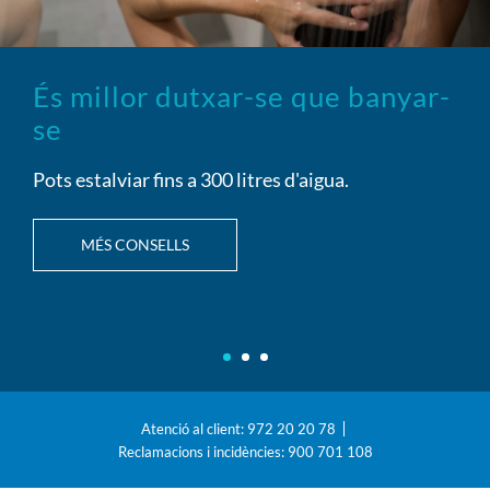
És millor dutxar-se
que banyar-
se
Pots estalviar fins a 300 litres d'aigua.
MÉS CONSELLS
Atenció al client: 972 20 20 78
Reclamacions i incidències: 900 701 108