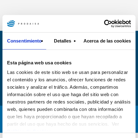
Consentimiento
Detalles
Acerca de las cookies
Siguenos en nuestra redes sociales
Todo lo que necesites saber a través de nuestros canales de
X,
Esta página web usa cookies
Facebook, Youtube, Linkedin e Instagram. Siguenos!
Las cookies de este sitio web se usan para personalizar
el contenido y los anuncios, ofrecer funciones de redes
sociales y analizar el tráfico. Además, compartimos
información sobre el uso que haga del sitio web con
nuestros partners de redes sociales, publicidad y análisis
web, quienes pueden combinarla con otra información
Atención al cliente: 972 20 20 78
que les haya proporcionado o que hayan recopilado a
Reclamaciones e incidencias: 900 701 108
partir del uso que haya hecho de sus servicios. Ver
Política de Cookies
.